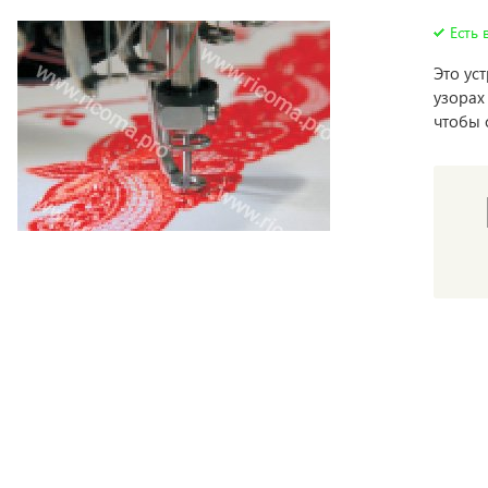
Есть 
Это ус
узорах
чтобы 