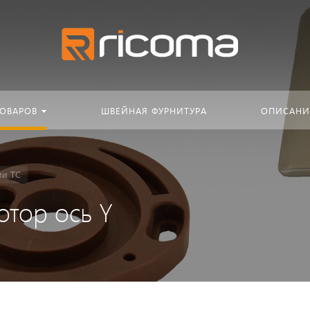
Искать:
в кат
ТОВАРОВ
ШВЕЙНАЯ ФУРНИТУРА
ОПИСАНИ
ии TC
тор ось Y