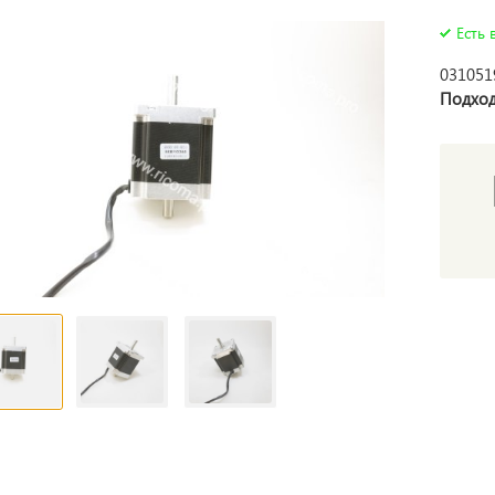
Есть 
031051
Подход